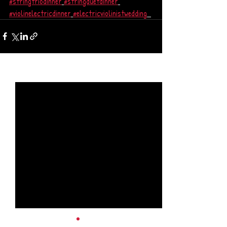
#stringtriodinner
#stringduetdinner
#violinelectricdinner
#electricviolinistwedding
Posts récents
Voir tout