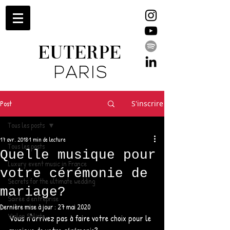
EUTERPE
PARIS
Post
S'inscrire
Tous les posts
17 avr. 2018
1 min de lecture
Tous les posts
Quelle musique pour
Luxury event music in France
votre cérémonie de
Secrets for the ultimate wedding
mariage?
Soirée d'entreprise
Dernière mise à jour :
27 mai 2020
Violon Soliste
Vous n'arrivez pas à faire votre choix pour le 