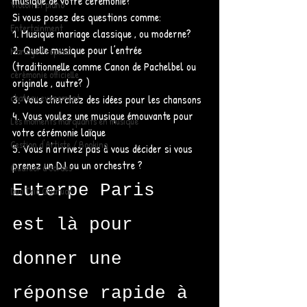
musique de votre cérémonie? 
Violon et piano
Si vous posez des questions comme: 
Entertainment
1. Musique mariage classique , ou moderne? 
2. Quelle musique pour l’entrée  
Mariage Proposal
(traditionnelle comme Canon de Pachelbel ou 
cérémonie officielle
originale , autre? ) 
chateau evenement
3. Vous cherchez des idées pour les chansons 
4. Vous voulez une musique émouvante pour 
Les moments marquants en musique
votre cérémonie laïque
Gestion d'Artiste / Booking
5. Vous n'arrivez pas à vous décider si vous 
prenez un DJ ou un orchestre ? 
Quatuor à cordes
Euterpe Paris 
Duo Trio Quatuor
est là pour 
donner une 
réponse rapide à 