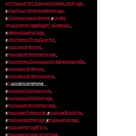
#stringquartet
#canonpachelbel
#mariage
#
chantpourcérémoniedemariage
#
choixmusiquecérémonie
 #
cordes 
#musiquemariage
elegant #livemusic
#
idéemusiquemariage
#
likeVitaminStringQuartet
#
musiciencérémonie
#
musiciencérémoniemariage
#
musiciennesclassiquessoiréeévenementielle
#
musicienscérémonie
#
musicienscérémonielaique
#
m
usiciensceremonie  
#
musiqueclassiquesoirée
#
musiquecocktailmariage
#
musiquecérémoniemariage
#
musiqueentréemariée
 #
musiquefilmsoirée
#
musiquejazzmariage
 #
musiquemariage
#
musiquemariageParis
#
musiquemariageromantique