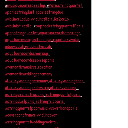
#
musiquesoiréeprestige
 #
Parisstringquartet
#parisstringduet
#parisstringduo
#violincelloduo
#violincello
#like2cello
#violinist
#cello
  #
poprockstringquartetParis
#popstringquartet
#quatuorcordesmariage
#quatuormusiqueclassique
#quatuorvivaldi
#duovivaldi
#violinistvivaldi
#quatuoràcordesmariage
#quatuoràcordessoiréeparis
#romanticmusiccelebration
#romanticweddingceremony
#luxuryweddingceremony
#luxuryweddingband
#luxuryweddingorchestra
#luxurywedding
#stringorchestraparis
#stringquartetparis
#stringduetparis
#stringtrioparis
#stringquartetpopmusic
#coverbandparis
#coverbandfrance
#violincover
#stringquartetweddingcocktail