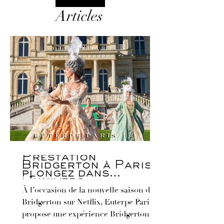
Articles
Prestation
Bridgerton à Paris :
plongez dans
l’univers
À l’occasion de la nouvelle saison de
Bridgerton avec
Euterpe Paris
Bridgerton sur Netflix, Euterpe Paris
propose une expérience Bridgerton