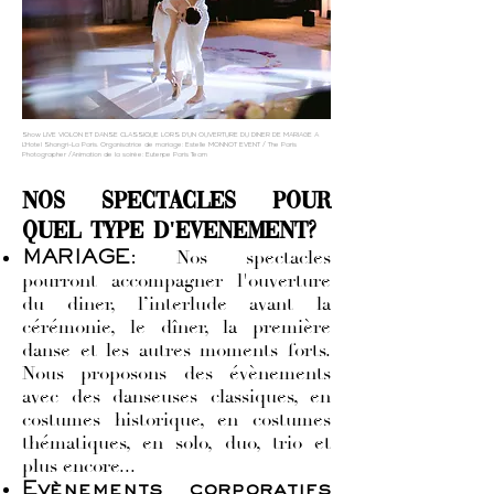
Show LIVE VIOLON ET DANSE CLASSIQUE LORS D'UN OUVERTURE DU DINER DE MARIAGE A
L'Hotel Shangri-La Paris. Organisatrice de mariage: Estelle MONNOT EVENT / The Paris
Photographer /Animation de la soirée: Euterpe Paris Team
nos spectacles pour
quel type d'evenement?
Nos spectacles
MARIAGE
:
pourront accompagner l'ouverture
du diner, l’interlude avant la
cérémonie, le dîner, la première
danse et les autres moments forts.
Nous proposons des évènements
avec des danseuses classiques, en
costumes historique, en costumes
thématiques, en solo, duo, trio et
plus encore...
Evènements corporatifs