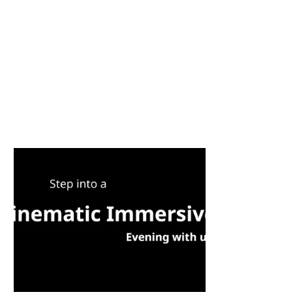
immersive et haut de gamme à Paris et
en France. Musique pop revisitée en
instruments classiques, danse
aristocratique, ballet, comédiens en
costume et ateliers de bonnes
manières : chaque prestation recrée
l’élégance et l’émotion des bals
Regency, dans des lieux d’exception