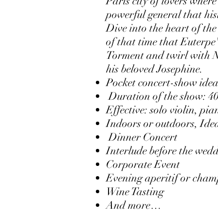
Paris city of lovers whe
powerful general that hi
Dive into the heart of th
of that time that Euterpe'
Torment and twirl with Na
his beloved Josephine.
Pocket concert-show idea
Duration of the show: 4
Effective: solo violin, p
Indoors or outdoors, Idea
Dinner Concert
Interlude before the wedd
Corporate Event
Evening aperitif or cha
Wine Tasting
And more…