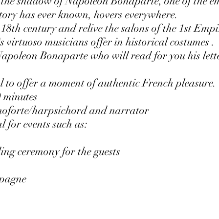
re the shadow of Napoleon Bonaparte, one of the 
story has ever known, hovers everywhere.
e 18th century and relive the salons of the 1st Emp
s virtuoso musicians offer in historical costumes .
poleon Bonaparte who will read for you his lette
l to offer a moment of authentic French pleasure.
0 minutes
ianoforte/harpsichord and narrator
l for events such as:
ing ceremony for the guests
mpagne