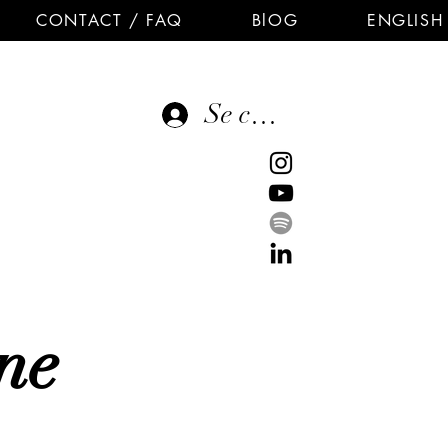
CONTACT / FAQ
BlOG
ENGLISH
Se connecter
E
ne