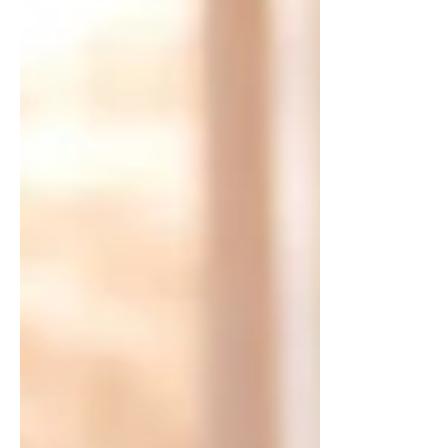
vœux de mariage !
Musique pour un renouvellement de vœux de mariage!
A l’hôtel Shangri-La Paris