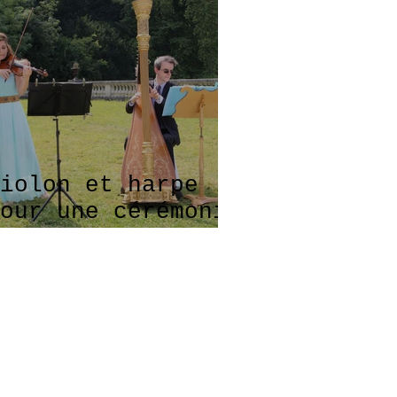
iolon et harpe
our une cérémonie
e mariage au
hâteau