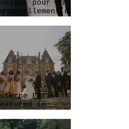
usique pour un
enouvellement des
œux de mariage !
uterpe Paris
eatured in
ssence Magazine
!