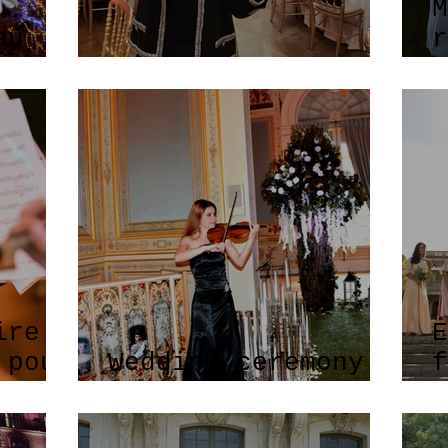
M
au
r
Soirée gala CHANEL
v
ire
E
 pour
Wedding ceremony
f
!
music
E
!