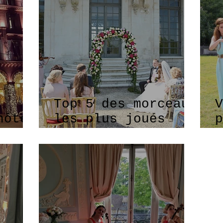
Top 5 des morceaux
V
hôtel
les plus joués
p
pour une cérémonie
d
de mariage en 2018
c
par Euterpe Paris