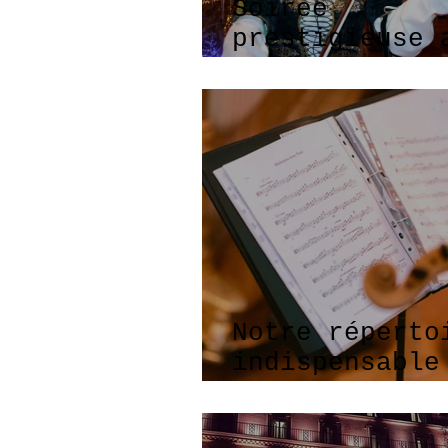
Soirée
prestigieuse 
Château de
Chambord
Notre réperto
indispensable
votre mariage