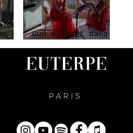
olon
ur de
Duo élégant dans
un lieu mythique
Euterpe
PARIS