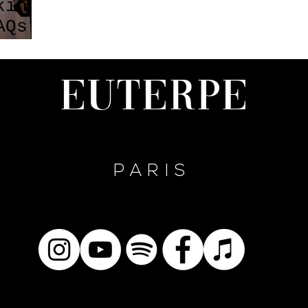
king
AQs
RIS
Euterpe
PARIS