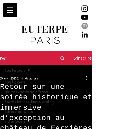
EUTERPE
PARIS
Post
S'inscrire
Tous les posts
30 janv. 2025
2 min de lecture
Tous les posts
Retour sur une
Luxury event music in France
soirée historique et
Secrets for the ultimate wedding
immersive
Soirée d'entreprise
d’exception au
Violon Soliste
château de Ferrières