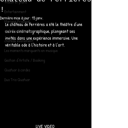
Violon et piano
!
Entertainment
Dernière mise à jour :
15 janv.
Mariage Proposal
Le château de Ferrières a été le théâtre d’une 
soirée cinématographique, plongeant ses 
cérémonie officielle
invités dans une expérience immersive. Une 
chateau evenement
véritable ode à l’histoire et à l’art. 
Les moments marquants en musique
Gestion d'Artiste / Booking
Quatuor à cordes
Duo Trio Quatuor
LIVE VIDEO 