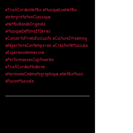
#TrioÀCordesNetflix
#MusiqueLiveNetflix
#InterprétationClassique
#NetflixBandeOriginale
#MusiqueDeFilmsEtSéries
#ConcertsPrivésExclusifs
#CultureStreaming
#RépertoireContemporain
#CréativitéMusicale
#ExpérienceImmersive
#PerformancesCaptivantes
#TrioÀCordesModerne
#HarmonieCinématographique
#NetflixMusic
#FusionMusicale