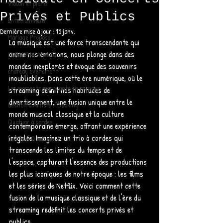
Violon et piano
Privés et Publics
Entertainment
Dernière mise à jour :
15 janv.
Mariage Proposal
La musique est une force transcendante qui 
anime nos émotions, nous plonge dans des 
cérémonie officielle
mondes inexplorés et évoque des souvenirs 
chateau evenement
inoubliables. Dans cette ère numérique, où le 
Les moments marquants en musique
streaming définit nos habitudes de 
divertissement, une fusion unique entre le 
Gestion d'Artiste / Booking
monde musical classique et la culture 
Quatuor à cordes
contemporaine émerge, offrant une expérience 
inégalée. Imaginez un trio à cordes qui 
Duo Trio Quatuor
transcende les limites du temps et de 
l'espace, capturant l'essence des productions 
les plus iconiques de notre époque : les films 
et les séries de Netflix. Voici comment cette 
fusion de la musique classique et de l'ère du 
streaming redéfinit les concerts privés et 
publics.