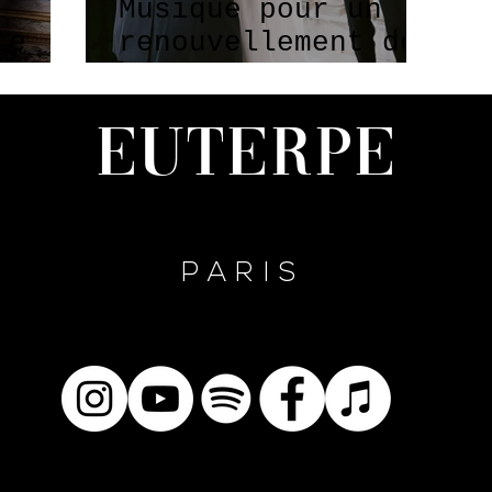
Musique pour un
te
renouvellement des
riage
vœux de mariage !
Euterpe
PARIS