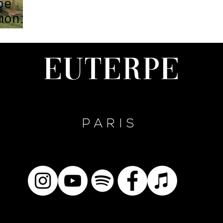
pe
monie
Euterpe
PARIS