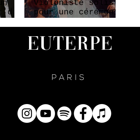
un
Violoniste soliste
t des
pour une cérémonie
ge !
chic
Euterpe
PARIS