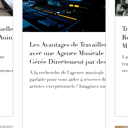
nelle
Tr
 Animer
Re
Les Avantages de Travailler
Mu
avec une Agence Musicale
et
nt
La
Gérée Directement par des
tr
Musiciens et Artistes
e moment
no
À la recherche de l'agence musicale
able...
in
parfaite pour vous aider à réserver des
in
artistes exceptionnels ? Imaginez une
nu
agence gérée...
ha
fu
cl
ém
in