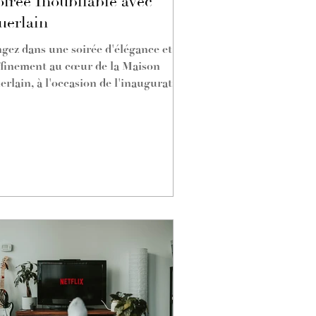
irée Inoubliable avec
uerlain
ngez dans une soirée d'élégance et de
ffinement au cœur de la Maison
erlain, à l'occasion de l'inauguration
 la boutique Ultimate...