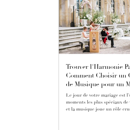
Trouver l'Harmonie Par
Comment Choisir un 
de Musique pour un M
Inoubliable
Le jour de votre mariage est l
moments les plus spéciaux de v
et la musique joue un rôle cru
créer une...