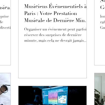
So
Musiciens Événementiels à
sicales
G
Paris : Votre Prestation
prise
lo
Musicale de Dernière Minute
de
ra
: Nos Prestations Soignées
divertir
Gu
Organiser un événement peut parfois
de
aussi en un Clin d'Œil
réserver des surprises de dernière
minute, mais cela ne devrait jamais
compromettre la qualité de...