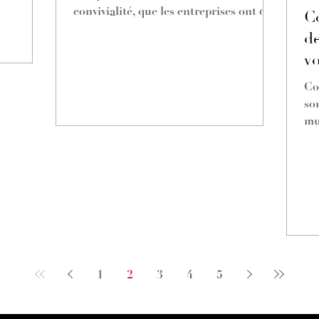
convivialité, que les entreprises ont de
C
plus en plus intégrée...
de
v
Co
so
mu
1
2
3
4
5