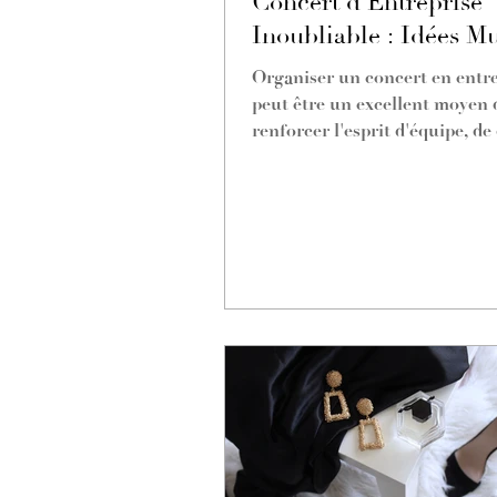
Concert d'Entreprise
Inoubliable : Idées Mu
pour Tous les Goûts
Organiser un concert en entre
peut être un excellent moyen 
renforcer l'esprit d'équipe, de 
vos collaborateurs et...