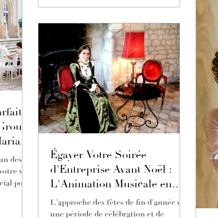
tr
l'
pr
faite :
Groupe
ariage
Égayer Votre Soirée
'un des
d'Entreprise Avant Noël :
otre vie,
L'Animation Musicale en
cial pour
Duo, Trio ou Spectacle
L'approche des fêtes de fin d'année est
Musical
une période de célébration et de