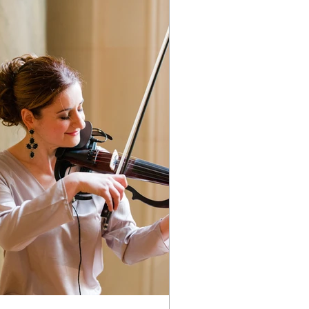
anscende les limites du temps et de
espace, capturant l'essence des
oductions les plus iconiques de n