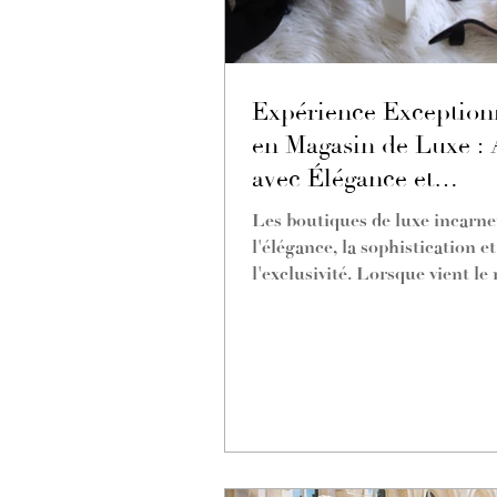
Expérience Exception
en Magasin de Luxe :
avec Élégance et
Raffinement
Les boutiques de luxe incarne
l'élégance, la sophistication et
l'exclusivité. Lorsque vient l
de créer une expérience mémor