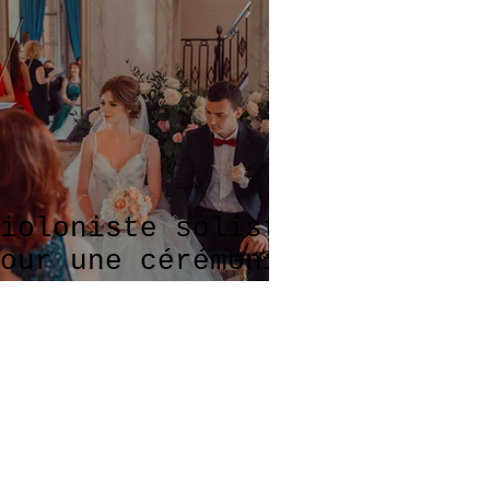
ioloniste soliste
our une cérémonie
hic