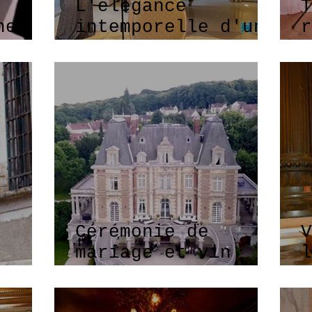
L'élégance
T
ne
intemporelle d'un
r
iable
duo violon et
s
piano pour votre
soirée
Cérémonie de
V
mariage et vin
l
d'honneur au
P
château...