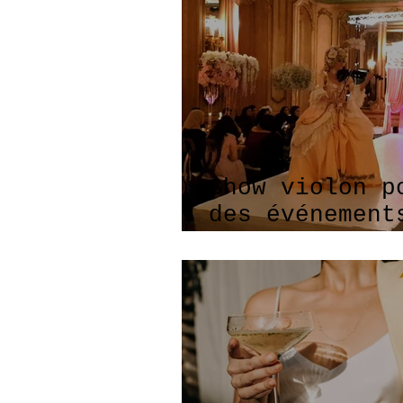
Show violon p
des événement
hors du commu