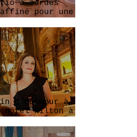
rio à cordes
affiné pour une
oirée privé
in d’honneur à
’hôtel Hilton à
aris