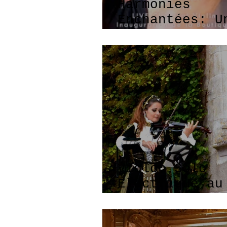
Harmonies
Enchantées: U
Soirée Inoubl
avec Guerlain
Violon Solo
Électrique au
château de La
Verrerie