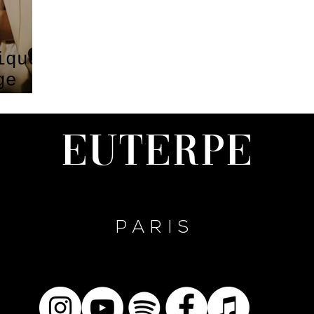
ique
ge
illes
Euterpe
PARIS