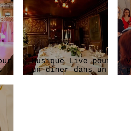
our
Musique Live pour
V
s
un diner dans un
p
n
restaurant
c
mythique