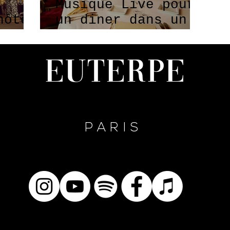
Musique Live pour
hôtel
un diner dans un
restaurant
mythique
Euterpe
PARIS