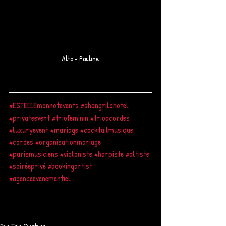
Alto - Pauline 
#ESTELLEmonnotevents
#shangrilahotel
#privateevent
#triofeminin
#trioacordes
#luxuryevent
#mariage
#cocktailmusique
#cordes
#organisationmariage
#parismusiciens
#violoniste
#harpiste
#altiste
#soiréeprivé
#bookingartist
#agenceevenementiel