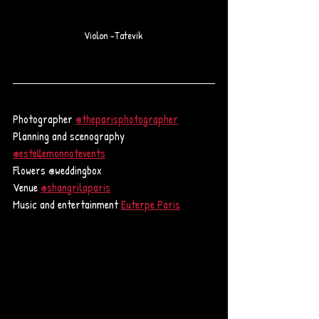
Violon -Tatevik 
Photographer 
@theparisphotographer
Planning and scenography 
@estellemonnotevents
Flowers @weddingbox
Venue 
@shangrilaparis
Music and entertainment 
Euterpe Paris