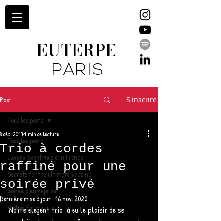
EUTERPE
PARIS
Post
S'inscrire
Tous les posts
8 déc. 2019
1 min de lecture
Tous les posts
Trio à cordes
Luxury event music in France
raffiné pour une
Secrets for the ultimate wedding
soirée privé
Soirée d'entreprise
Dernière mise à jour :
16 nov. 2020
Violon Soliste
Notre elegent trio  à eu le plaisir de se 