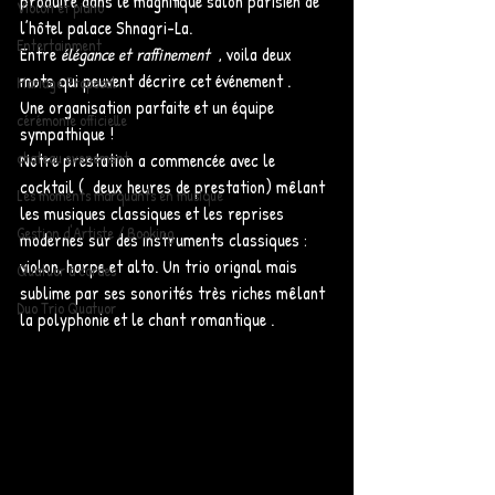
produire dans le magnifique salon parisien de 
Violon et piano
l’hôtel palace Shnagri-La. 
Entertainment
Entre 
élégance et raffinement
  , voila deux 
mots qui peuvent décrire cet événement . 
Mariage Proposal
Une organisation parfaite et un équipe 
cérémonie officielle
sympathique ! 
chateau evenement
Notre prestation a commencée avec le 
cocktail (  deux heures de prestation) mêlant 
Les moments marquants en musique
les musiques classiques et les reprises 
Gestion d'Artiste / Booking
modernes sur des instruments classiques : 
violon, harpe et alto. Un trio orignal mais 
Quatuor à cordes
sublime par ses sonorités très riches mêlant 
Duo Trio Quatuor
la polyphonie et le chant romantique .    