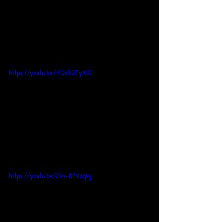
https://youtu.be/rtOvBOTyX00
https://youtu.be/2Vv-BfVoq4g