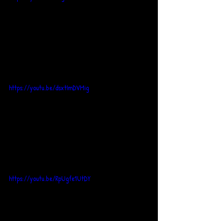
https://youtu.be/dsxtImDVMig
https://youtu.be/RpUgfe1UtDY