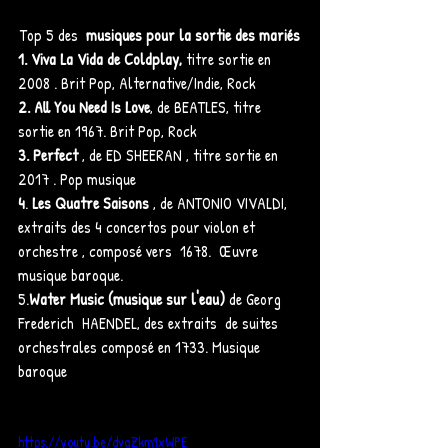
Top 5 des  
musiques pour la sortie des mariés
1. Viva La Vida de Coldplay, 
titre sortie en 
2008 . Brit Pop, Alternative/Indie, Rock 
2. All You Need Is Love
, de BEATLES, titre 
sortie en 1967. Brit Pop, Rock 
3. Perfect
 , de ED SHEERAN , titre sortie en 
2017 . Pop musique 
4
. 
Les Quatre Saisons
 , de ANTONIO VIVALDI, 
extraits des 4 concertos pour violon et 
orchestre , composé vers  1678.  Œuvre 
musique baroque.
5.
Water Music (musique sur l'eau)
 de Georg 
Frederich  HAENDEL, des extraits  de suites 
orchestrales composé en 1733. Musique 
baroque 
https://youtu.be/dvgZkm1xWPE