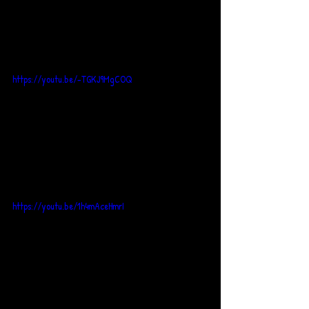
https://youtu.be/-TGKJ9MgCOQ
https://youtu.be/1h4mAceHmrI