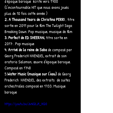
d'époque baroque  écrite vers 1700 
(l'incontournable HIT que nous avons joués 
plus de 10 fois cette année ) 
2. A Thousand Years de Christina PERRI
 , titre 
sortie en 2011 pour le film The Twilight Saga: 
Breaking Dawn. Pop musique, musique de film 
3. Perfect de ED SHEERAN, 
titre sortie en 
2017 . Pop musique 
4
. 
Arrivé de la reine de Saba
 de composé par 
Georg FredericH HAENDEL, extrait de son 
oratorio Salomon, œuvre d'époque baroque. 
Composé en 1748
5.
Water Music (musique sur l'eau)
 de Georg 
Frederich  HAENDEL, des extraits  de suites 
orchestrales composé en 1733. Musique 
baroque 
https://youtu.be/JvNQLJ1_HQ0