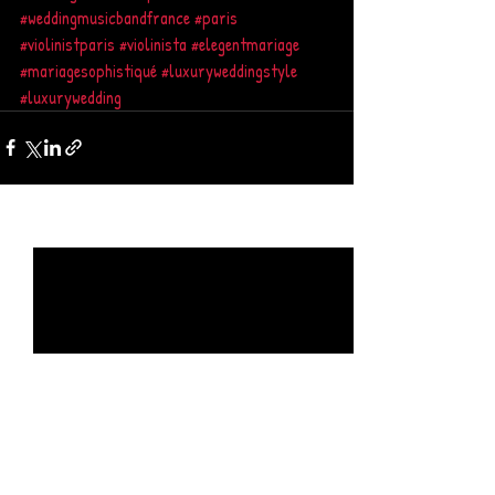
#weddingmusicbandfrance
#paris
#violinistparis
#violinista
#elegentmariage
#mariagesophistiqué
#luxuryweddingstyle
#luxurywedding
Posts récents
Voir tout