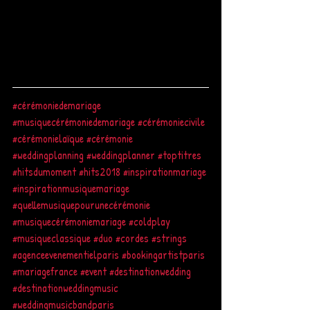
#cérémoniedemariage
#musiquecérémoniedemariage
#cérémoniecivile
#cérémonielaïque
#cérémonie
#weddingplanning
#weddingplanner
#toptitres
#hitsdumoment
#hits2018
#inspirationmariage
#inspirationmusiquemariage
#quellemusiquepourunecérémonie
#musiquecérémoniemariage
#coldplay
#musiqueclassique
#duo
#cordes
#strings
#agenceevenementielparis
#bookingartistparis
#mariagefrance
#event
#destinationwedding
#destinationweddingmusic
#weddingmusicbandparis