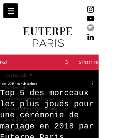
EUTERPE
PARIS
Post
S'inscrire
Tous les posts
4 déc. 2018
1 min de lecture
Tous les posts
Top 5 des morceaux
Luxury event music in France
les plus joués pour
Secrets for the ultimate wedding
une cérémonie de
Soirée d'entreprise
mariage en 2018 par
Violon Soliste
Euterpe Paris