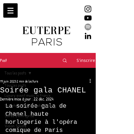
EUTERPE
PARIS
Post
S'inscrire
Tous les posts
19 juin 2023
2 min de lecture
Tous les posts
Soirée gala CHANEL
Luxury event music in France
Dernière mise à jour :
22 déc. 2024
Secrets for the ultimate wedding
La soirée gala de 
Chanel haute 
Soirée d'entreprise
horlogerie à l'opéra 
Violon Soliste
comique de Paris 