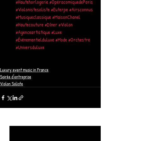
#Hautehorlogerie
#OpéracomiquedeParis
#Violonistesoliste
#Euterpe
#Airsconnus
#Musiqueclassique
#MaisonChanel
#Hautecouture
#Dîner
#Violon
#Agenceartistique
#Luxe
#Événementielduluxe
#Mode
#Orchestre
#Universduluxe
Luxury event music in France
Soirée d'entreprise
Violon Soliste
Posts récents
Voir tout