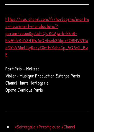
https://www.chanel.com/fr/horlogerie/montre
s-mouvement-manufacture/?
param=value&gclid=CjwKCAjw-b-kBhB-
EiwA4fvKrD2H7Fw1aQVhuek3DbpxEQBNVS91w
dGIYsVAImlJlyRoryR0mtsXdhoCp_4QAvD_Bw
E
PartiPris - Melissa 
Violon- Musique Production Euterpe Paris  
Chanel Haute Horlogerie
Opera Comique Paris  
#Soiréegala
#Prestigieuse
#Chanel