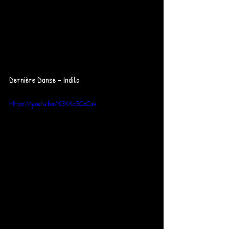
Dernière Danse - Indila
https://youtu.be/K5KAc5CoCuk