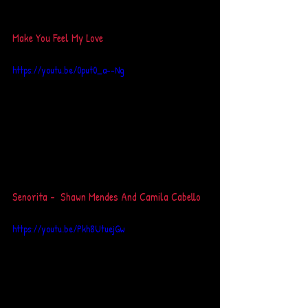
Make You Feel My Love 
https://youtu.be/0put0_a--Ng
Senorita -  Shawn Mendes And Camila Cabello 
https://youtu.be/Pkh8UtuejGw