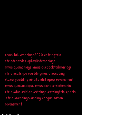
#cocktail
#mariage2020
#stringtrio
#triodecordes
#playlistemariage
#musiquemariage
#musiquecocktailmariage
#trio
#euterpe
#weddingmusic
#wedding
#luxurywedding
#indila
#hit
#pop
#evenement
#musiqueclassique
#musiciens
#triofeminin
#trio
#duo
#violon
#strings
#stringtrio
#paris
#trio
#weddingplanning
#organisation
#evenement