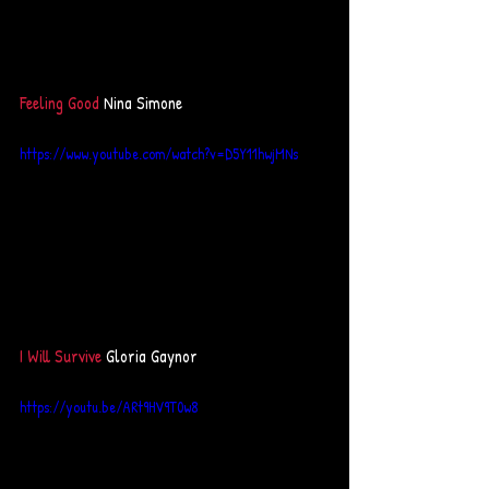
Feeling Good
 Nina Simone 
https://www.youtube.com/watch?v=D5Y11hwjMNs
I Will Survive 
Gloria Gaynor 
https://youtu.be/ARt9HV9T0w8