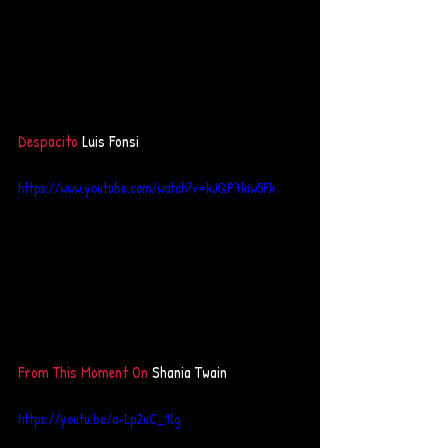
Despacito 
Luis Fonsi 
https://www.youtube.com/watch?v=kJQP7kiw5Fk
From This Moment On 
Shania Twain 
https://youtu.be/a-Lp2uC_1lg