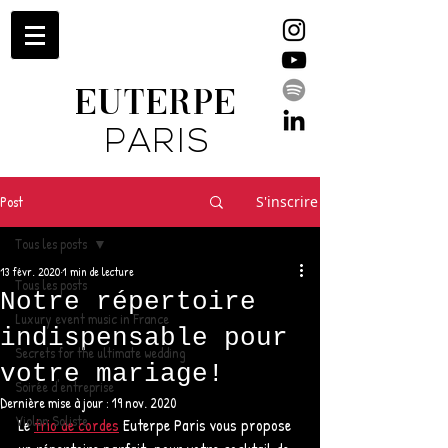
EUTERPE
PARIS
Post
S'inscrire
Tous les posts
13 févr. 2020
1 min de lecture
Tous les posts
Notre répertoire
Luxury event music in France
indispensable pour
Secrets for the ultimate wedding
votre mariage!
Soirée d'entreprise
Dernière mise à jour :
19 nov. 2020
Violon Soliste
Le 
trio de cordes
 Euterpe Paris vous propose 