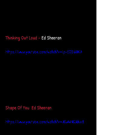
Thinking Out Loud - 
Ed Sheeran 
https://www.youtube.com/watch?v=lp-EO5I60KA
Shape Of You  Ed Sheeran 
https://www.youtube.com/watch?v=JGwWNGJdvx8