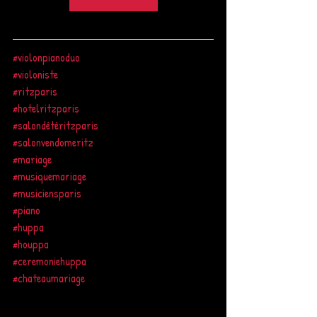
#violonpianoduo
#violoniste
#ritzparis
#hotelritzparis
#salondétéritzparis
#salonvendomeritz
#mariage
#musiquemariage
#musiciensparis
#piano
#huppa
#houppa
#ceremoniehuppa
#chateaumariage