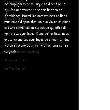
Violon et piano
accompagnées de musique en direct pour 
ajouter une touche de sophistication et 
Entertainment
d'ambiance. Parmi les nombreuses options 
Mariage Proposal
musicales disponibles, un duo violon et piano 
cérémonie officielle
est une combinaison classique qui offre de 
nombreux avantages. Dans cet article, nous 
chateau evenement
explorerons les avantages de choisir un duo 
Les moments marquants en musique
violon et piano pour votre prochaine soirée 
élégante.
Gestion d'Artiste / Booking
Quatuor à cordes
Duo Trio Quatuor