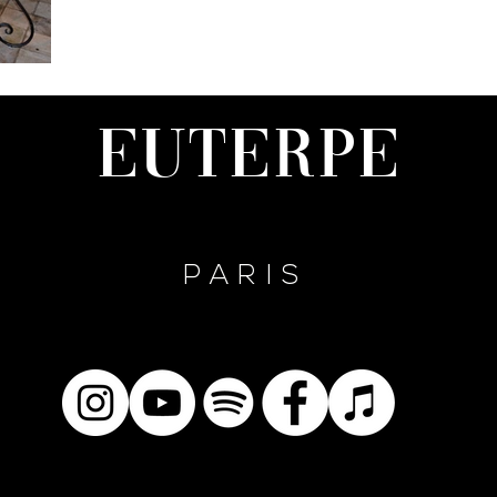
Avant
ation
uo,
Euterpe
acle
PARIS